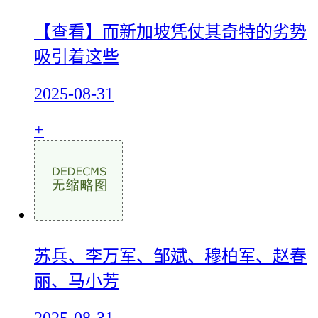
【查看】而新加坡凭仗其奇特的劣势
吸引着这些
2025-08-31
+
苏兵、李万军、邹斌、穆柏军、赵春
丽、马小芳