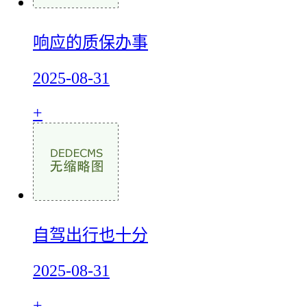
响应的质保办事
2025-08-31
+
自驾出行也十分
2025-08-31
+