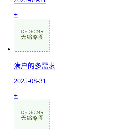
2025-08-31
+
满户的多需求
2025-08-31
+