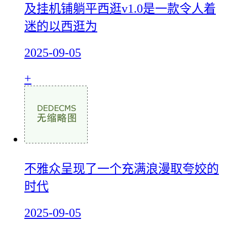
及挂机铺躺平西逛v1.0是一款令人着
迷的以西逛为
2025-09-05
+
不雅众呈现了一个充满浪漫取夸姣的
时代
2025-09-05