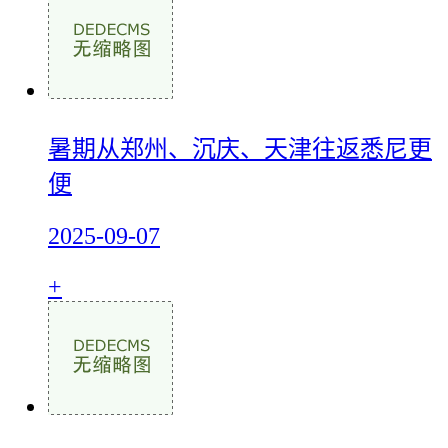
暑期从郑州、沉庆、天津往返悉尼更
便
2025-09-07
+