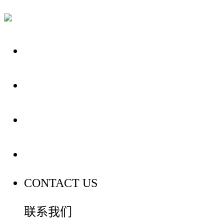
关于我们
装修建材知识
装修建材百科
联系我们
CONTACT US
联系我们