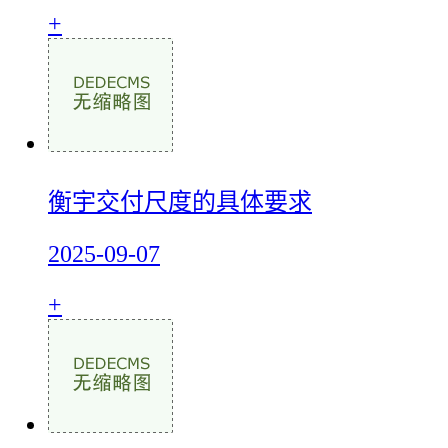
+
衡宇交付尺度的具体要求
2025-09-07
+