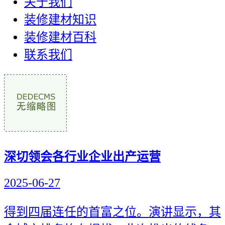
关于我们
装修建材知识
装修建材百科
联系我们
深切领会各行业企业出产运营
2025-06-27
得到四届连任的首富之位。演讲显示，其