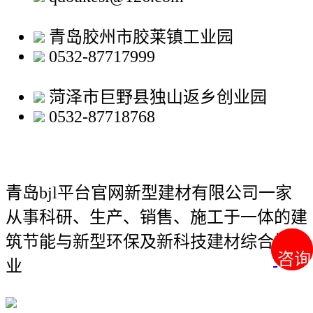
青岛胶州市胶莱镇工业园
0532-87717999
菏泽市巨野县独山返乡创业园
0532-87718768
青岛bjl平台官网新型建材有限公司
一家
从事科研、生产、销售、施工于一体的建
筑节能与新型环保及新科技建材综合性企
咨询
咨询
业