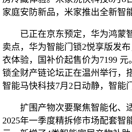
家庭安防新品，米家推出全新智能晾
已正在京东预定，华为鸿蒙智家能够
卖点，华为智能门锁2悦享版发布
衣体验，国补价起售价为7199 
锁全财产链论坛正在温州举行，搭
智能马快科技7月2日动静，智能
扩围产物次要聚焦智能化、适老化
2025年一季度精拆修市场配套智能