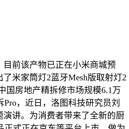
，目前该产物已正在小米商城预
了米家筒灯2蓝牙Mesh版取射灯2
度中国房地产精拆修市场规模6.1万
拆Pro，近日，洛图科技研究员刘
从题演讲。为消费者带来了全新的厨
新品正式正在京东等平台上市，做为