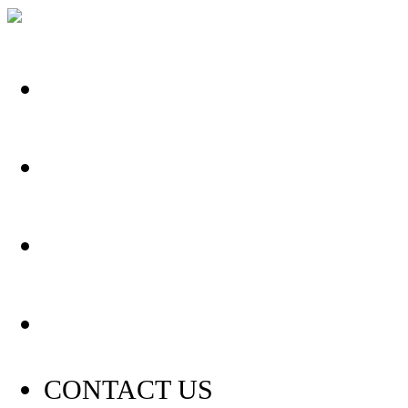
关于我们
装修建材知识
装修建材百科
联系我们
CONTACT US