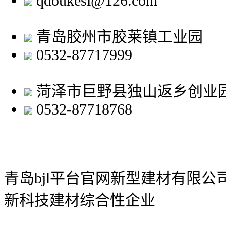
qdoukesi@126.com
青岛胶州市胶莱镇工业园
0532-87717999
菏泽市巨野县独山返乡创业
0532-87718768
青岛bjl平台官网新型建材有限公
新科技建材综合性企业